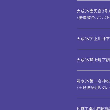
大成JV鹿児島3号
（発進架台、バック
大成JV矢上川地下
大成JV環七地下調
清水JV第二名神枚
（土砂搬送用リクレ
佐藤工業小田原幹