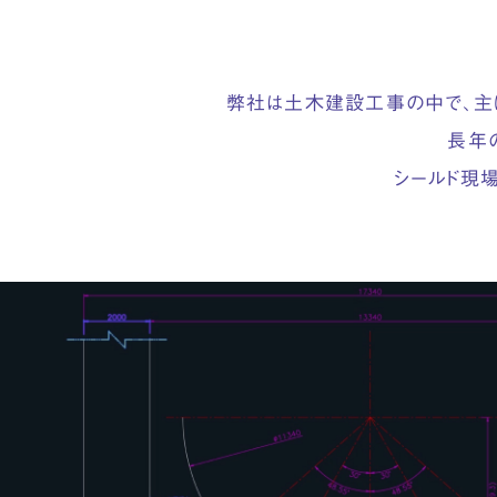
弊社は土木建設工事の中で、
主
長年
シールド現